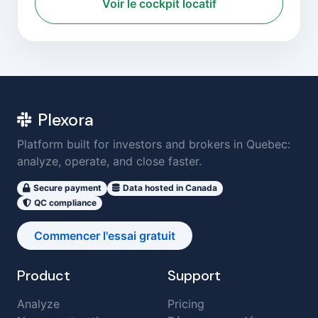
Voir le cockpit locatif
Plexora
Platform built for investors and brokers in Quebec:
analyze, operate, and close faster.
Secure payment
Data hosted in Canada
QC compliance
Commencer l'essai gratuit
Product
Support
Analyze
Pricing