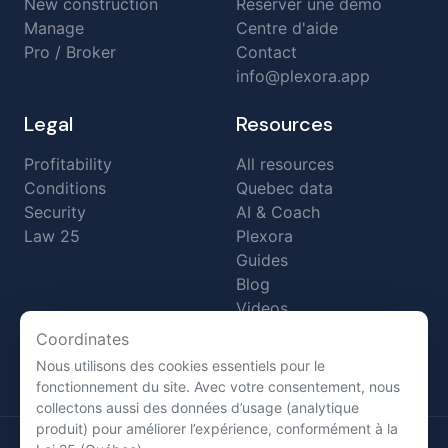
New construction
Réserver une démo
Manage
Centre d'aide
Pro / Broker
Contact
info@plexora.app
Legal
Resources
Profitability
All resources
Conditions
Quebec data
Security
AI & Coach
Law 25
Plexora
Guides
Blog
Videos
Case studies
Coordinates
FAQ
Nous utilisons des cookies essentiels pour le
Changelog
fonctionnement du site. Avec votre consentement, nous
collectons aussi des données d’usage (analytique
produit) pour améliorer l’expérience, conformément à la
© 2026 Plexora. All rights reserved.